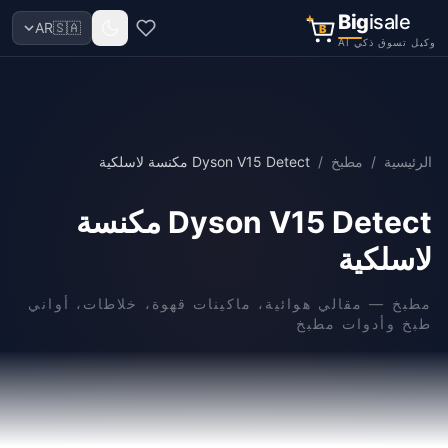
Big
isale
AR
🇸🇦
B
وكيل تسوق ذكي AI
الرئيسية
/
مطبخ
/
Dyson V15 Detect مكنسة لاسلكية
Dyson V15 Detect مكنسة
لاسلكية
مطبخ
—
مقالي هوائية، ماكينات قهوة، خلاطات، أواني
طبخ وأدوات مطبخ