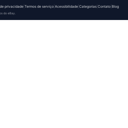
 de privacidade
|
Termos de serviço
|
Acessibilidade
|
Categorias
|
Contato
|
Blog
os do eBay.