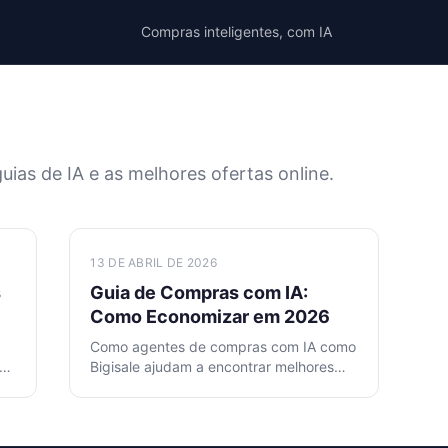
Compras inteligentes, com IA
uias de IA e as melhores ofertas online.
13 DE ABRIL DE 2026
s
Guia de Compras com IA:
Como Economizar em 2026
Como agentes de compras com IA como
Bigisale ajudam a encontrar melhores
 a
preços, detectar avaliações falsas e
comprar de forma inteligente em 2026.