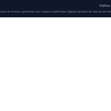
Política
iado da Amazon, ganhamos com compras qualificadas. Bigisale participa da rede de parceir