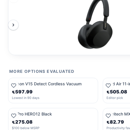
MORE OPTIONS EVALUATED
Dyson V15 Detect Cordless Vacuum
iPad Air 11-
€597.99
€505.08
Lowest in 90 days
Editor pick
GoPro HERO12 Black
Logitech M
€275.08
€82.79
$100 below MSRP
Productivity fav