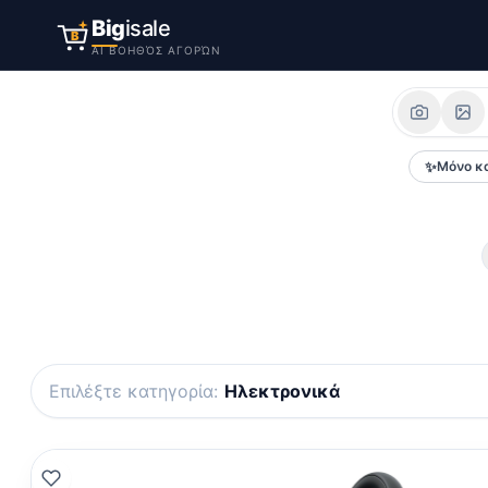
Big
isale
B
AI ΒΟΗΘΌΣ ΑΓΟΡΏΝ
✨
Μόνο κ
Επιλέξτε κατηγορία
:
Ηλεκτρονικά