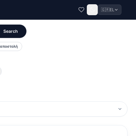
🇬🇷
EL
Search
αποστολή