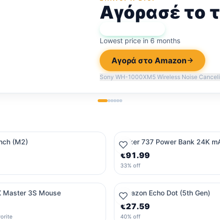
Αγόρασέ το 
★
Bigi Score:
96
Lowest price in 6 months
Αγορά στο Amazon
Sony WH-1000XM5 Wireless Noise Cancel
inch (M2)
Anker 737 Power Bank 24K m
€91.99
33% off
X Master 3S Mouse
Amazon Echo Dot (5th Gen)
€27.59
orite
40% off