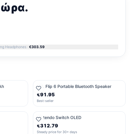
τώρα.
ing Headphones
·
€303.59
Ah
JBL Flip 6 Portable Bluetooth Speaker
€91.95
Best-seller
Nintendo Switch OLED
€312.79
Steady price for 30+ days