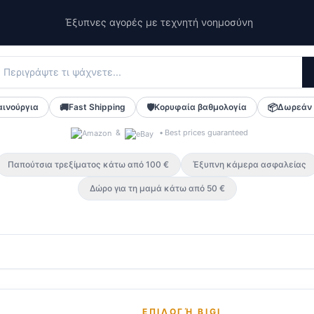
Έξυπνες αγορές με τεχνητή νοημοσύνη
αινούργια
🚚
Fast Shipping
🛡️
Κορυφαία βαθμολογία
📦
Δωρεάν 
&
•
Best prices guaranteed
Παπούτσια τρεξίματος κάτω από 100 €
Έξυπνη κάμερα ασφαλείας
Δώρο για τη μαμά κάτω από 50 €
ΕΠΙΛΟΓΉ BIGI