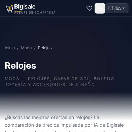
Big
isale
🇪🇸
ES
B
AGENTE DE COMPRAS IA
Inicio
/
Moda
/
Relojes
Relojes
MODA
—
RELOJES, GAFAS DE SOL, BOLSOS,
JOYERÍA Y ACCESORIOS DE DISEÑO
¿Buscas las mejores ofertas en relojes? La
comparación de precios impulsada por IA de Bigisale