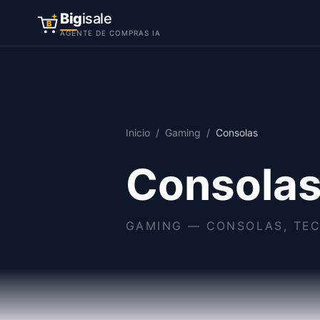
Big
isale
B
AGENTE DE COMPRAS IA
Inicio
/
Gaming
/
Consolas
Consola
GAMING
—
CONSOLAS, TEC