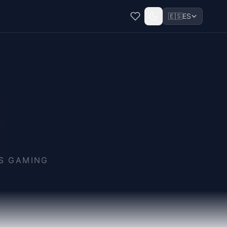
🇪🇸
ES
S GAMING