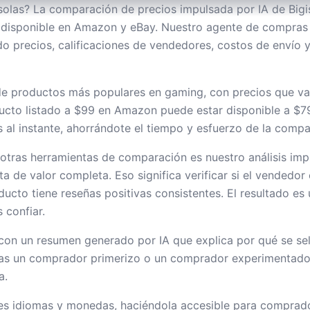
solas? La comparación de precios impulsada por IA de Bigis
o disponible en Amazon y eBay. Nuestro agente de compras i
 precios, calificaciones de vendedores, costos de envío y 
de productos más populares en gaming, con precios que var
cto listado a $99 en Amazon puede estar disponible a $79 
s al instante, ahorrándote el tiempo y esfuerzo de la comp
e otras herramientas de comparación es nuestro análisis im
de valor completa. Eso significa verificar si el vendedor es
ducto tiene reseñas positivas consistentes. El resultado es 
 confiar.
con un resumen generado por IA que explica por qué se s
eas un comprador primerizo o un comprador experimentado,
a.
les idiomas y monedas, haciéndola accesible para compra