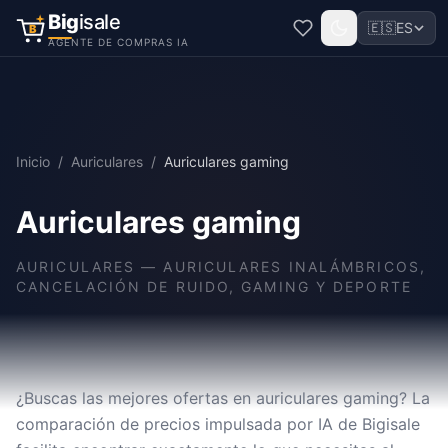
Big
isale
🇪🇸
ES
B
AGENTE DE COMPRAS IA
Inicio
/
Auriculares
/
Auriculares gaming
Auriculares gaming
AURICULARES
—
AURICULARES INALÁMBRICOS,
CANCELACIÓN DE RUIDO, GAMING Y DEPORTE
¿Buscas las mejores ofertas en auriculares gaming? La
comparación de precios impulsada por IA de Bigisale