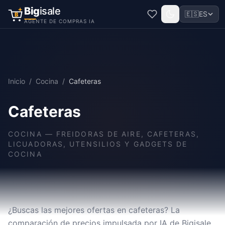
Big
isale
🇪🇸
ES
B
AGENTE DE COMPRAS IA
Inicio
/
Cocina
/
Cafeteras
Cafeteras
COCINA
—
FREIDORAS DE AIRE, CAFETERAS,
LICUADORAS, UTENSILIOS Y GADGETS DE
COCINA
¿Buscas las mejores ofertas en cafeteras? La
comparación de precios impulsada por IA de Bigisale