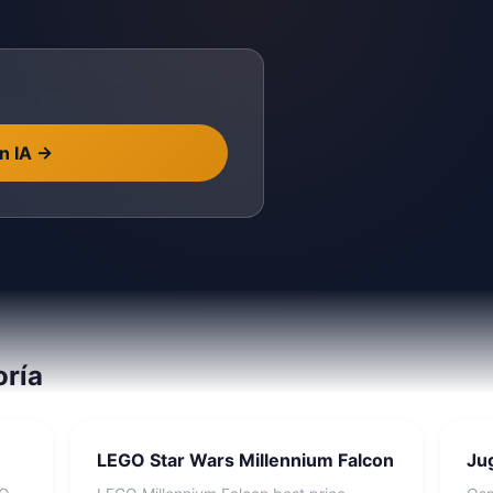
n IA
→
oría
LEGO Star Wars Millennium Falcon
Ju