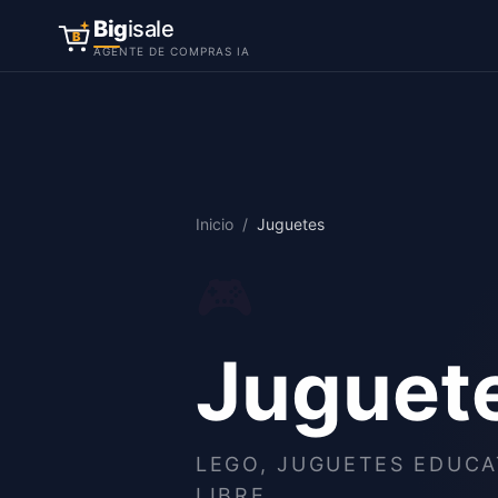
Big
isale
B
AGENTE DE COMPRAS IA
Inicio
/
Juguetes
🎮
Juguet
LEGO, JUGUETES EDUCA
LIBRE