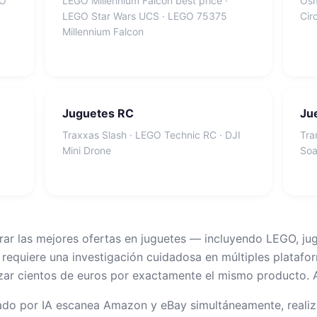
GO
LEGO Millennium Falcon best price ·
Osm
LEGO Star Wars UCS · LEGO 75375
Cir
Millennium Falcon
Juguetes RC
Jue
Traxxas Slash · LEGO Technic RC · DJI
Tra
Mini Drone
Soa
trar las mejores ofertas en juguetes — incluyendo LEGO, ju
— requiere una investigación cuidadosa en múltiples platafo
r cientos de euros por exactamente el mismo producto. Ah
do por IA escanea Amazon y eBay simultáneamente, reali