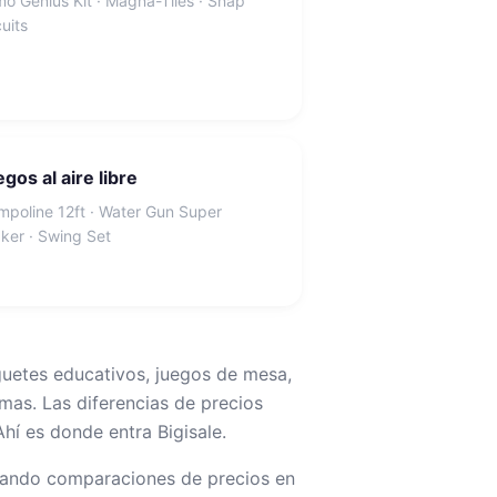
o Genius Kit · Magna-Tiles · Snap
cuits
gos al aire libre
mpoline 12ft · Water Gun Super
ker · Swing Set
guetes educativos, juegos de mesa,
rmas. Las diferencias de precios
í es donde entra Bigisale.
zando comparaciones de precios en