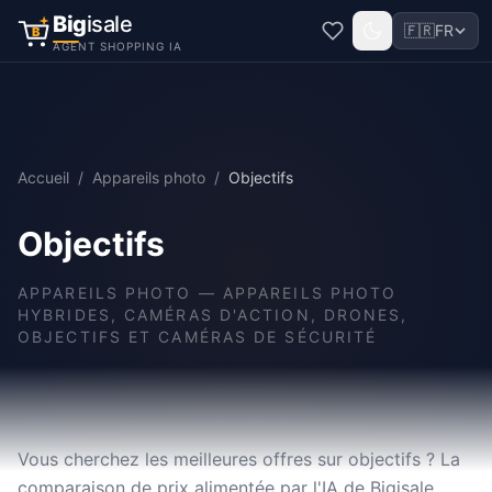
Big
isale
🇫🇷
FR
B
AGENT SHOPPING IA
Accueil
/
Appareils photo
/
Objectifs
Objectifs
APPAREILS PHOTO
—
APPAREILS PHOTO
HYBRIDES, CAMÉRAS D'ACTION, DRONES,
OBJECTIFS ET CAMÉRAS DE SÉCURITÉ
Vous cherchez les meilleures offres sur objectifs ? La
comparaison de prix alimentée par l'IA de Bigisale