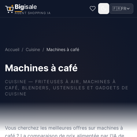
Big
isale
🇫🇷
FR
B
AGENT SHOPPING IA
Accueil
/
Cuisine
/
Machines à café
Machines à café
CUISINE
—
FRITEUSES À AIR, MACHINES À
CAFÉ, BLENDERS, USTENSILES ET GADGETS DE
CUISINE
Vous cherchez les meilleures offres sur machines à
café ? La comparaison de prix alimentée par l'IA de